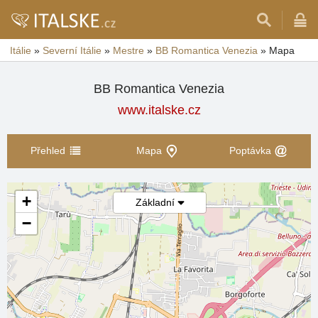
Itálie
»
Severní Itálie
»
Mestre
»
BB Romantica Venezia
»
Mapa
BB Romantica Venezia
www.italske.cz
Přehled
Mapa
Poptávka
+
Základní
−