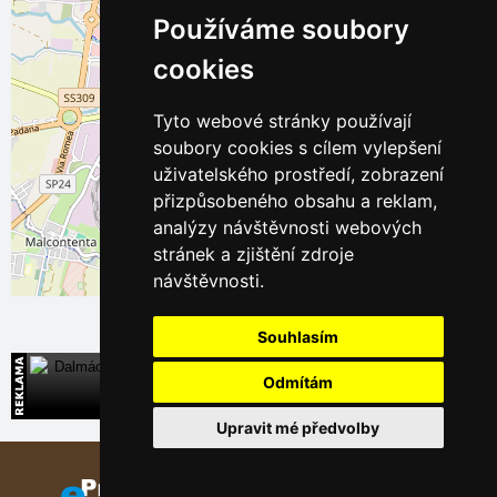
Používáme soubory
cookies
Tyto webové stránky používají
soubory cookies s cílem vylepšení
uživatelského prostředí, zobrazení
přizpůsobeného obsahu a reklam,
analýzy návštěvnosti webových
stránek a zjištění zdroje
návštěvnosti.
Leaflet
| ©
OpenStreetMap
contributors
Souhlasím
Dalmácie
Odmítám
Přímé kontakty na ubytování v Chorvatsku
Upravit mé předvolby