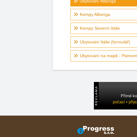
Ubytování Albenga
Kempy Albenga
Kempy Severní Itálie
Ubytování Itálie (formulář)
Ubytování na mapě - Piemont,
Přímé ko
počasí • příj