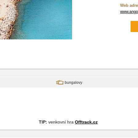
Web adre
www.ango
bungalovy
TIP:
venkovní hra
Offtrack.cz