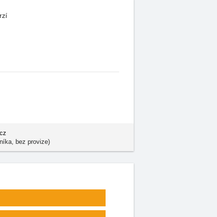
rzí
.cz
níka, bez provize)