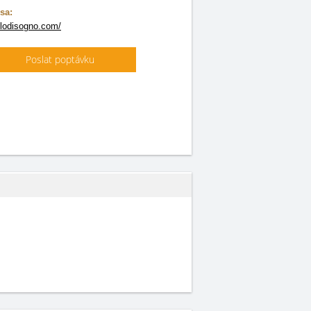
sa:
lodisogno.com/
Poslat poptávku