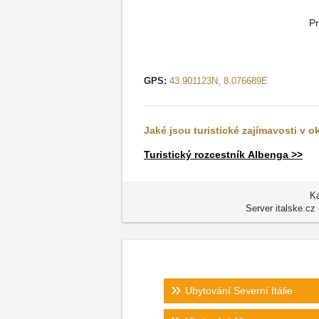
Pr
GPS:
43.901123N, 8.076689E
Jaké jsou turistické zajímavosti v o
Turistický rozcestník Albenga >>
Ka
Server italske.cz
Ubytování Severní Itálie