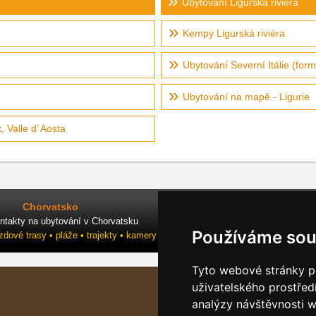
Ubytování Ligurská riviéra
Kempy Ligurská riviéra
Ubytování Severní Itálie (form
Ubytování na mapě - Ligurie
 Valle d´Aosta
Chorvatsko
ntakty na ubytování v Chorvatsku
Používáme sou
ezdové trasy • pláže • trajekty • kamery
Tyto webové stránky po
uživatelského prostřed
analýzy návštěvnosti w