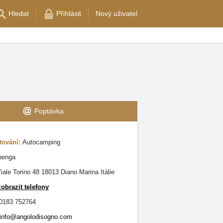
Hledat
Přihlásit
Nový uživatel
Poptávka
tování:
Autocamping
benga
iale Torino 48 18013 Diano Marina Itálie
zobrazit telefony
0183 752764
info@angolodisogno.com