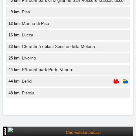
Přírodní park di Migliarino San Rossore Massaciuccoli
3 km
Pisa
9 km
Marina di Pisa
12 km
Lucca
16 km
Chráněná oblast Secche della Meloria
23 km
Livorno
25 km
Přírodní park Porto Venere
44 km
Lerici
44 km
Pistoia
48 km
Chorvatsko počasí