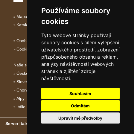
Používáme soubory
Mapa serveru Jižní Itálie
cookies
Katalog ubytování Jižní Itálie
Tyto webové stránky používají
Osobní údaje
soubory cookies s cílem vylepšení
Cookies
uživatelského prostředí, zobrazení
přizpůsobeného obsahu a reklam,
analýzy návštěvnosti webových
Naše servery:
stránek a zjištění zdroje
České hory
návštěvnosti.
Slovenské hory
Chorvatsko
Souhlasím
Alpy
Odmítám
Itálie
Upravit mé předvolby
Server Italské hory, ostrovy a pobřeží
- Copyright © 2011-2026
eProgress s.r.o.