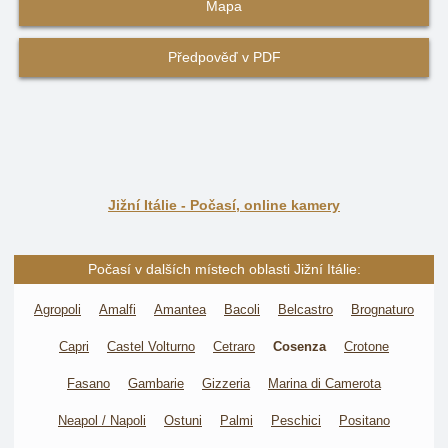
Mapa
Předpověď v PDF
Jižní Itálie - Počasí, online kamery
Počasí v dalších místech oblasti Jižní Itálie:
Agropoli
Amalfi
Amantea
Bacoli
Belcastro
Brognaturo
Capri
Castel Volturno
Cetraro
Cosenza
Crotone
Fasano
Gambarie
Gizzeria
Marina di Camerota
Neapol / Napoli
Ostuni
Palmi
Peschici
Positano