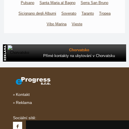
Pulsano
Santa Maria al Bagno
Serra San Bruno
Sicignano degli Alburni
Soverato
Taranto
Tropea
Vibo Marina
Vieste
Chorvatsko
Přímé kontakty na ubytování v Chorvatsku
Kontakt
Reklama
Sociální sítě: