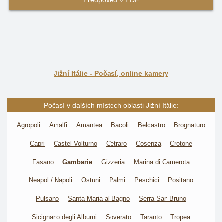
Předpověď v PDF
Jižní Itálie - Počasí, online kamery
Počasí v dalších místech oblasti Jižní Itálie:
Agropoli
Amalfi
Amantea
Bacoli
Belcastro
Brognaturo
Capri
Castel Volturno
Cetraro
Cosenza
Crotone
Fasano
Gambarie
Gizzeria
Marina di Camerota
Neapol / Napoli
Ostuni
Palmi
Peschici
Positano
Pulsano
Santa Maria al Bagno
Serra San Bruno
Sicignano degli Alburni
Soverato
Taranto
Tropea