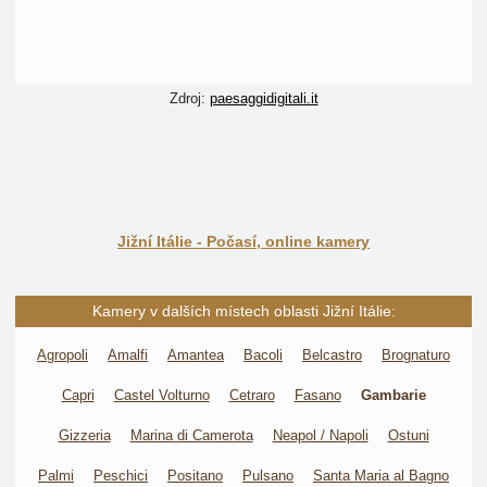
Zdroj:
paesaggidigitali.it
Jižní Itálie - Počasí, online kamery
Kamery v dalších místech oblasti Jižní Itálie:
Agropoli
Amalfi
Amantea
Bacoli
Belcastro
Brognaturo
Capri
Castel Volturno
Cetraro
Fasano
Gambarie
Gizzeria
Marina di Camerota
Neapol / Napoli
Ostuni
Palmi
Peschici
Positano
Pulsano
Santa Maria al Bagno