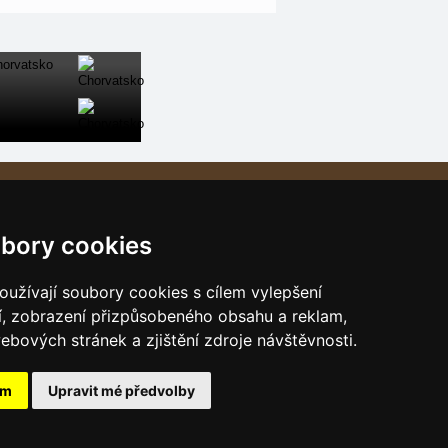
Naše servery:
České hory
bory cookies
Slovenské hory
Chorvatsko
užívají soubory cookies s cílem vylepšení
Alpy
í, zobrazení přizpůsobeného obsahu a reklam,
ebových stránek a zjištění zdroje návštěvnosti.
Itálie
ám
Upravit mé předvolby
s.r.o.