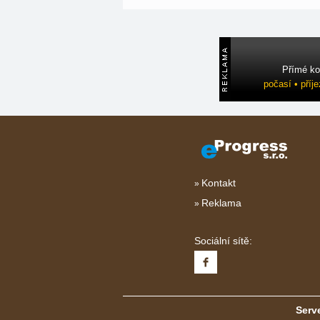
Přímé ko
počasí • příj
Kontakt
Reklama
Sociální sítě:
Serve