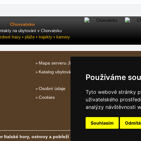
Chorvatsko
ntakty na ubytování v Chorvatsku
ezdové trasy • pláže • trajekty • kamery
Mapa serveru Jižní Itálie
Katalog ubytování Jižní Itálie
Používáme sou
Osobní údaje
Tyto webové stránky po
Cookies
uživatelského prostřed
analýzy návštěvnosti w
Souhlasím
Odmít
r Italské hory, ostrovy a pobřeží
- Copyright © 2011-2026
eProgress 