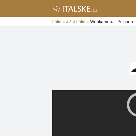
Itálie
»
Jižní Itálie
»
Webkamera - Pulsano