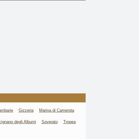
mbarie
Gizzeria
Marina di Camerota
cignano degli Alburni
Soverato
Tropea