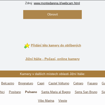
Zdroj:
www.montedarena.it/webcam.html
Obnovit
Přidání této kamery do oblíbených
Jižní Itálie - Počasí, online kamery
Kamery v dalších místech oblasti Jižní Itálie:
Belcastro
Brognaturo
Capri
Castel Volturno
Cetraro
Fasano
Ga
hici
Positano
Pulsano
Santa Maria al Bagno
Serra San Bruno
Si
Vibo Marina
Vieste