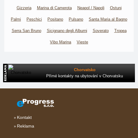
Gizzeria
Marina di Camerota
Neapol / Napoli
Ostuni
Palmi
Peschici
Positano
Pulsano
Santa Maria al Bagno
Serra San Bruno
Sicignano degli Alburni
Soverato
Tropea
Vibo Marina
Vieste
Chorvatsko
Přímé kontakty na ubytování v Chorvatsku
Kontakt
Reklama