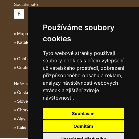
Sociální sítě:
Používáme soubory
Mapa serveru Jižní Itálie
cookies
Katalog ubytování Jižní Itálie
Tyto webové stránky používají
Osobní údaje
soubory cookies s cílem vylepšení
uživatelského prostředí, zobrazení
Cookies
přizpůsobeného obsahu a reklam,
analýzy návštěvnosti webových
Naše servery:
stránek a zjištění zdroje
České hory
návštěvnosti.
Slovenské hory
Chorvatsko
Souhlasím
Alpy
Odmítám
Itálie
Upravit mé předvolby