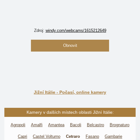
Zdroj:
windy.com/webcams/1615212649
Obnovit
Jižní Itálie - Počasí, online kamery
Kamery v dalších místech oblasti Jižní Itálie:
Agropoli
Amalfi
Amantea
Bacoli
Belcastro
Brognaturo
Capri
Castel Volturno
Cetraro
Fasano
Gambarie