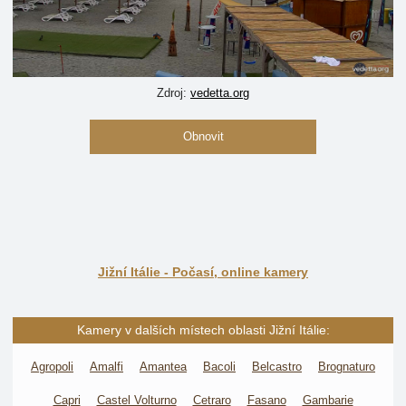
Zdroj:
vedetta.org
Obnovit
Jižní Itálie - Počasí, online kamery
Kamery v dalších místech oblasti Jižní Itálie:
Agropoli
Amalfi
Amantea
Bacoli
Belcastro
Brognaturo
Capri
Castel Volturno
Cetraro
Fasano
Gambarie