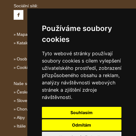
Sociální sítě:
Používáme soubory
Mapa serveru Jižní Itálie
cookies
Katalog ubytování Jižní Itálie
Tyto webové stránky používají
Osobní údaje
soubory cookies s cílem vylepšení
uživatelského prostředí, zobrazení
Cookies
přizpůsobeného obsahu a reklam,
analýzy návštěvnosti webových
Naše servery:
stránek a zjištění zdroje
České hory
návštěvnosti.
Slovenské hory
Chorvatsko
Souhlasím
Alpy
Odmítám
Itálie