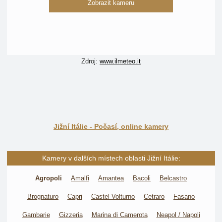
Zobrazit kameru
Zdroj:
www.ilmeteo.it
Jižní Itálie - Počasí, online kamery
Kamery v dalších místech oblasti Jižní Itálie:
Agropoli
Amalfi
Amantea
Bacoli
Belcastro
Brognaturo
Capri
Castel Volturno
Cetraro
Fasano
Gambarie
Gizzeria
Marina di Camerota
Neapol / Napoli