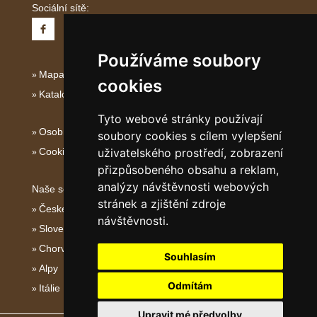
Sociální sítě:
Používáme soubory
Mapa serveru Jižní Itálie
cookies
Katalog ubytování Jižní Itálie
Tyto webové stránky používají
Osobní údaje
soubory cookies s cílem vylepšení
Cookies
uživatelského prostředí, zobrazení
přizpůsobeného obsahu a reklam,
analýzy návštěvnosti webových
Naše servery:
stránek a zjištění zdroje
České hory
návštěvnosti.
Slovenské hory
Chorvatsko
Souhlasím
Alpy
Odmítám
Itálie
Upravit mé předvolby