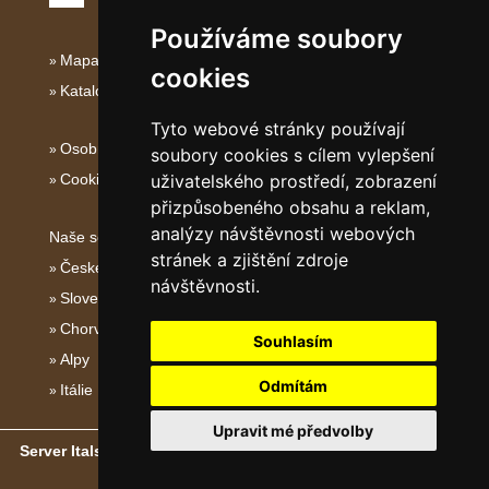
Používáme soubory
Mapa serveru Jižní Itálie
cookies
Katalog ubytování Jižní Itálie
Tyto webové stránky používají
Osobní údaje
soubory cookies s cílem vylepšení
Cookies
uživatelského prostředí, zobrazení
přizpůsobeného obsahu a reklam,
analýzy návštěvnosti webových
Naše servery:
stránek a zjištění zdroje
České hory
návštěvnosti.
Slovenské hory
Chorvatsko
Souhlasím
Alpy
Odmítám
Itálie
Upravit mé předvolby
Server Italské hory, ostrovy a pobřeží
- Copyright © 2011-2026
eProgress s.r.o.