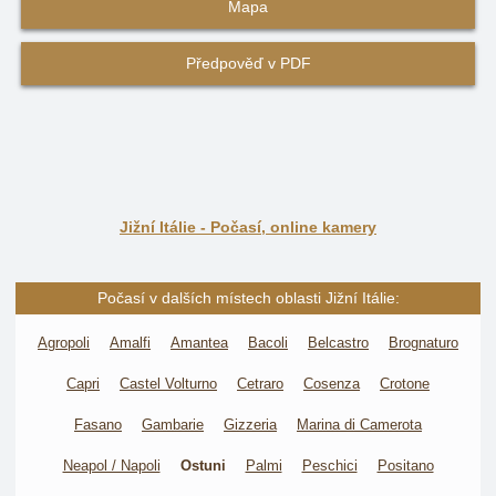
Mapa
Předpověď v PDF
Jižní Itálie - Počasí, online kamery
Počasí v dalších místech oblasti Jižní Itálie:
Agropoli
Amalfi
Amantea
Bacoli
Belcastro
Brognaturo
Capri
Castel Volturno
Cetraro
Cosenza
Crotone
Fasano
Gambarie
Gizzeria
Marina di Camerota
Neapol / Napoli
Ostuni
Palmi
Peschici
Positano