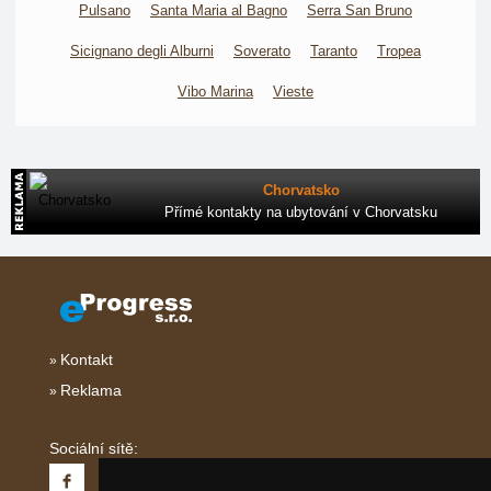
Pulsano
Santa Maria al Bagno
Serra San Bruno
Sicignano degli Alburni
Soverato
Taranto
Tropea
Vibo Marina
Vieste
Chorvatsko
Přímé kontakty na ubytování v Chorvatsku
Kontakt
Reklama
Sociální sítě: