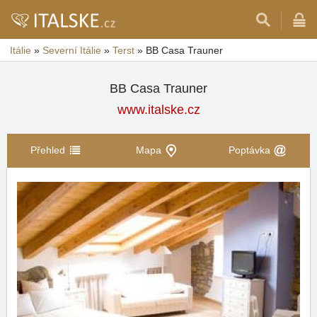
Itálie
»
Severní Itálie
»
Terst
»
BB Casa Trauner
BB Casa Trauner
www.italske.cz
Přehled
Mapa
Poptávka