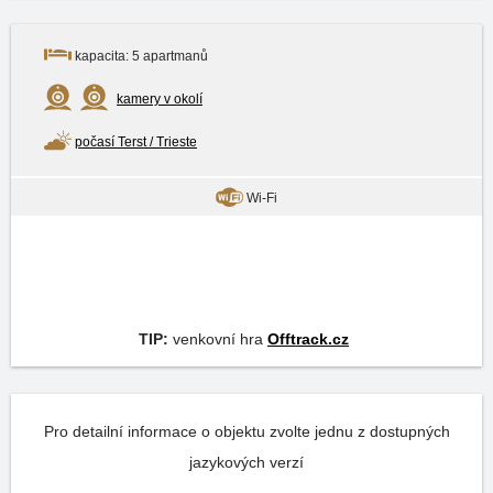
kapacita: 5 apartmanů
kamery v okolí
počasí Terst / Trieste
Wi-Fi
TIP:
venkovní hra
Offtrack.cz
Pro detailní informace o objektu zvolte jednu z dostupných
jazykových verzí