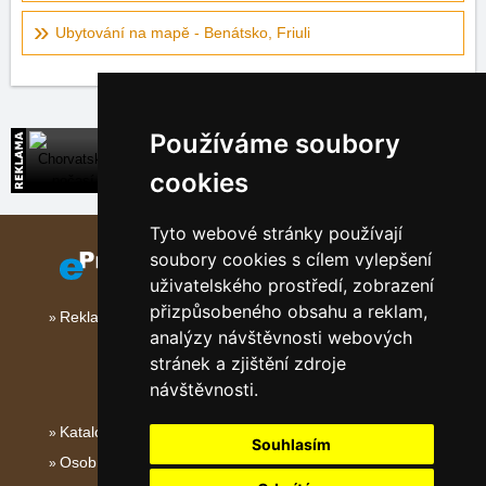
Ubytování na mapě - Benátsko, Friuli
Používáme soubory
Chorvatsko počasí
Předpověď počasí a teploty moře v Chorvatsku
cookies
Tyto webové stránky používají
soubory cookies s cílem vylepšení
uživatelského prostředí, zobrazení
přizpůsobeného obsahu a reklam,
Reklama na tomto serveru
analýzy návštěvnosti webových
stránek a zjištění zdroje
návštěvnosti.
Katalog ubytování
Souhlasím
Osobní údaje