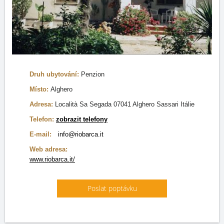
Druh ubytování:
Penzion
Místo:
Alghero
Adresa:
Località Sa Segada 07041 Alghero Sassari Itálie
Telefon:
zobrazit telefony
E-mail:
info@riobarca.it
Web adresa:
www.riobarca.it/
Poslat poptávku