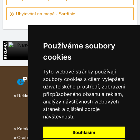
Ubytování na mapě - Sardínie
Používáme soubory
Kvarner
Přímé kontakty na ubytování v Chorvatsku
cookies
Tyto webové stránky používají
soubory cookies s cílem vylepšení
uživatelského prostředí, zobrazení
přizpůsobeného obsahu a reklam,
Reklama na tomto serveru
analýzy návštěvnosti webových
stránek a zjištění zdroje
návštěvnosti.
Katalog ubytování
Souhlasím
Osobní údaje