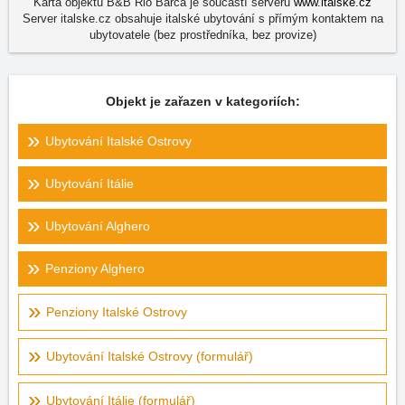
Karta objektu B&B Rio Barca je součástí serveru
www.italske.cz
Server italske.cz obsahuje italské ubytování s přímým kontaktem na
ubytovatele (bez prostředníka, bez provize)
Objekt je zařazen v kategoriích:
Ubytování Italské Ostrovy
Ubytování Itálie
Ubytování Alghero
Penziony Alghero
Penziony Italské Ostrovy
Ubytování Italské Ostrovy (formulář)
Ubytování Itálie (formulář)