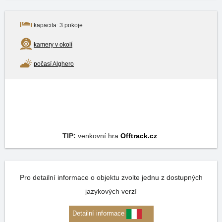
kapacita: 3 pokoje
kamery v okolí
počasí Alghero
TIP:
venkovní hra
Offtrack.cz
Pro detailní informace o objektu zvolte jednu z dostupných
jazykových verzí
Detailní informace