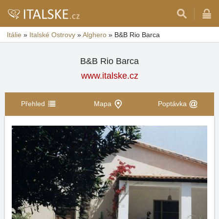
Itálie
»
Italské Ostrovy
»
Alghero
»
B&B Rio Barca
B&B Rio Barca
www.italske.cz
Přehled
Mapa
Poptávka