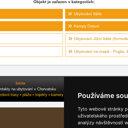
Objekt je zařazen v kategoriích:
Ubytování Itálie
Kempy Ostuni
Ubytování Jižní Itálie (formulá
Ubytování na mapě - Puglia, B
Istrie
ntakty na ubytování v Chorvatsku
Používáme sou
ezdové trasy • pláže • trajekty • kamery
Tyto webové stránky po
uživatelského prostřed
analýzy návštěvnosti w