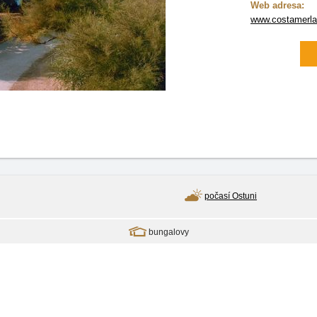
Web adresa:
www.costamerla
počasí Ostuni
bungalovy