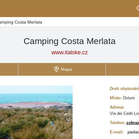
amping Costa Merlata
Camping Costa Merlata
www.italske.cz
Mapa
Druh ubytován
Místo:
Ostuni
Adresa:
Via dei Cedri Lo
Telefon:
zobraz
E-mail:
paola