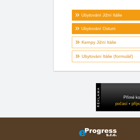
Ubytování Jižní Itálie
Ubytování Ostuni
Kempy Jižní Itálie
Ubytování Itálie (formulář)
Přímé ko
počasí • příj