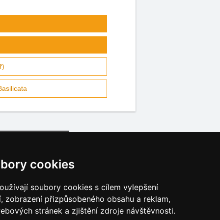
ř)
asilicata
bory cookies
užívají soubory cookies s cílem vylepšení
í, zobrazení přizpůsobeného obsahu a reklam,
Katalog ubytování Jižní Itálie
ebových stránek a zjištění zdroje návštěvnosti.
Osobní údaje