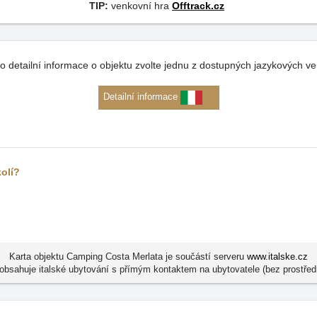
TIP:
venkovní hra
Offtrack.cz
o detailní informace o objektu zvolte jednu z dostupných jazykových ve
Detailní informace
kolí?
Karta objektu Camping Costa Merlata je součástí serveru
www.italske.cz
 obsahuje italské ubytování s přímým kontaktem na ubytovatele (bez prostřed