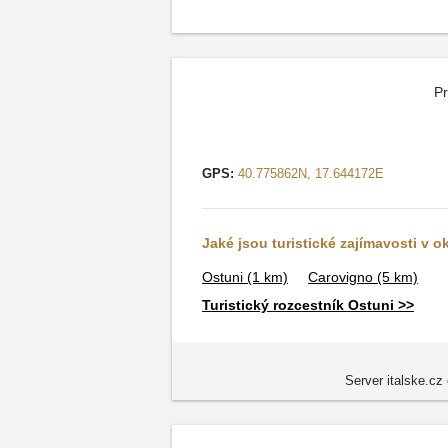
Pr
GPS:
40.775862N, 17.644172E
Jaké jsou turistické zajímavosti v o
Ostuni
(1 km)
Carovigno
(5 km)
Turistický rozcestník Ostuni >>
Server italske.cz