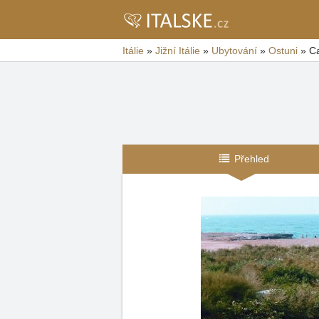
Itálie
»
Jižní Itálie
»
Ubytování
»
Ostuni
»
C
Přehled