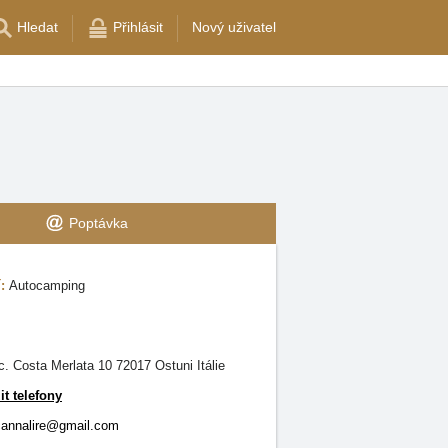
Hledat
Přihlásit
Nový uživatel
Poptávka
í:
Autocamping
c. Costa Merlata 10 72017 Ostuni Itálie
it telefony
cannalire@gmail.com