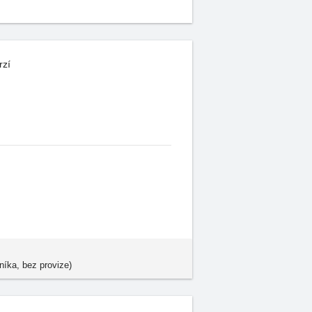
rzí
níka, bez provize)