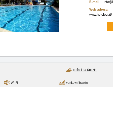
E-mail:
info@h
Web adresa:
www.hoteleur.it/
počasí La Spezia
Wi-Fi
venkovní bazén