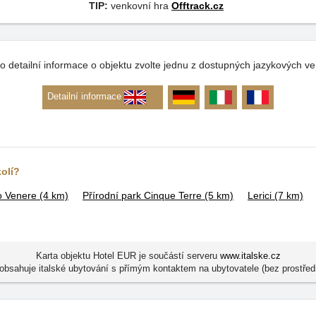
TIP:
venkovní hra
Offtrack.cz
o detailní informace o objektu zvolte jednu z dostupných jazykových ve
Detailní informace
kolí?
to Venere
(4 km)
Přírodní park Cinque Terre
(5 km)
Lerici
(7 km)
Karta objektu Hotel EUR je součástí serveru
www.italske.cz
 obsahuje italské ubytování s přímým kontaktem na ubytovatele (bez prostřed