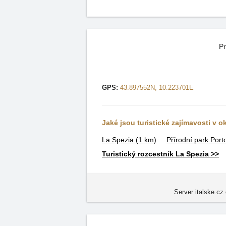
Pr
GPS:
43.897552N, 10.223701E
Jaké jsou turistické zajímavosti v o
La Spezia
(1 km)
Přírodní park Por
Turistický rozcestník La Spezia >>
Server italske.cz