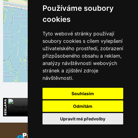
Používáme soubory
cookies
Tyto webové stránky používají
soubory cookies s cílem vylepšení
uživatelského prostředí, zobrazení
přizpůsobeného obsahu a reklam,
analýzy návštěvnosti webových
stránek a zjištění zdroje
návštěvnosti.
Leaflet
| ©
OpenStreetMap
contributors
Souhlasím
Chorvatsko počasí
Odmítám
Předpověď počasí a teploty moře v Chorvatsku
Upravit mé předvolby