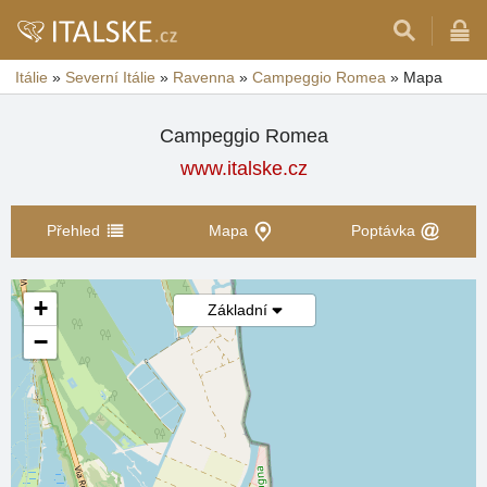
Itálie
»
Severní Itálie
»
Ravenna
»
Campeggio Romea
»
Mapa
Campeggio Romea
www.italske.cz
Přehled
Mapa
Poptávka
+
Základní
−