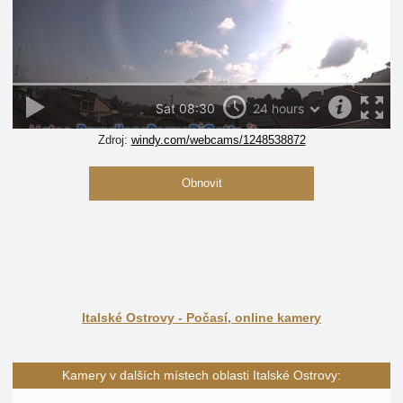
Zdroj:
windy.com/webcams/1248538872
Obnovit
Italské Ostrovy - Počasí, online kamery
Kamery v dalších místech oblasti Italské Ostrovy: