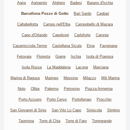
Agira
Agrigento
Alghero
Badesi
Barano d'Ischia
Barcellona Pozzo di Gotto
Bari Sardo
Cagliari
Caltabellotta
Campo nell'Elba
Campobello di Mazara
Capo d'Orlando
Capoliveri
Carloforte
Caronia
Casamicciola Terme
Castellana Sicula
Etna
Favignana
Fetovaia
Floresta
Giarre
Ischia
Isola di Pianosa
Isola Rossa
La Maddalena
Lacona
Marciana
Marina di Ragusa
Marineo
Messina
Milazzo
Mili Marina
Noto
Olbia
Palermo
Petrosino
Piazza Armerina
Porto Azzurro
Porto Cervo
Portoferraio
Procchio
San Giovanni di Sinis
San Vito Lo Capo
Siniscola
Stintino
Taormina
Torre di Chia
Torre di Faro
Torregrande