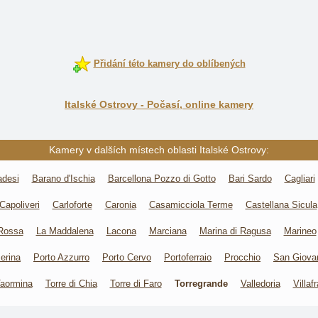
Přidání této kamery do oblíbených
Italské Ostrovy - Počasí, online kamery
Kamery v dalších místech oblasti Italské Ostrovy:
desi
Barano d'Ischia
Barcellona Pozzo di Gotto
Bari Sardo
Cagliari
Capoliveri
Carloforte
Caronia
Casamicciola Terme
Castellana Sicula
 Rossa
La Maddalena
Lacona
Marciana
Marina di Ragusa
Marineo
erina
Porto Azzurro
Porto Cervo
Portoferraio
Procchio
San Giovan
aormina
Torre di Chia
Torre di Faro
Torregrande
Valledoria
Villaf