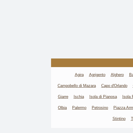
Agira
Agrigento
Alghero
Ba
Campobello di Mazara
Capo d'Orlando
Giarre
Ischia
Isola di Pianosa
Isola
Olbia
Palermo
Petrosino
Piazza Arm
Stintino
T