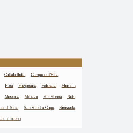
Caltabellotta
Campo nell'Elba
Etna
Favignana
Fetovaia
Floresta
Messina
Milazzo
Mili Marina
Noto
ni di Sinis
San Vito Lo Capo
Siniscola
ranca Tirrena