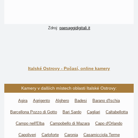
Zdroj:
paesaggidigitali.it
Italské Ostrovy - Počasí, online kamery
Kamery v dalších místech oblasti Italské Ostrovy:
Agira
Agrigento
Alghero
Badesi
Barano d'Ischia
Barcellona Pozzo di Gotto
Bari Sardo
Cagliari
Caltabellotta
Campo nell'Elba
Campobello di Mazara
Capo d'Orlando
Capoliveri
Carloforte
Caronia
Casamicciola Terme