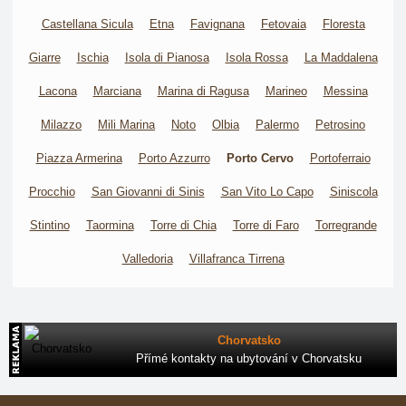
Castellana Sicula
Etna
Favignana
Fetovaia
Floresta
Giarre
Ischia
Isola di Pianosa
Isola Rossa
La Maddalena
Lacona
Marciana
Marina di Ragusa
Marineo
Messina
Milazzo
Mili Marina
Noto
Olbia
Palermo
Petrosino
Piazza Armerina
Porto Azzurro
Porto Cervo
Portoferraio
Procchio
San Giovanni di Sinis
San Vito Lo Capo
Siniscola
Stintino
Taormina
Torre di Chia
Torre di Faro
Torregrande
Valledoria
Villafranca Tirrena
Chorvatsko
Přímé kontakty na ubytování v Chorvatsku