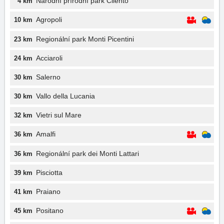
Národní přírodní park Cilento
4 km
Agropoli
10 km
Regionální park Monti Picentini
23 km
Acciaroli
24 km
Salerno
30 km
Vallo della Lucania
30 km
Vietri sul Mare
32 km
Amalfi
36 km
Regionální park dei Monti Lattari
36 km
Pisciotta
39 km
Praiano
41 km
Positano
45 km