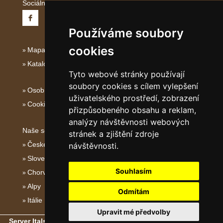
Sociální sítě:
Používáme soubory
cookies
Mapa serveru Jižní Itálie
Katalog ubytování Jižní Itálie
Tyto webové stránky používají
soubory cookies s cílem vylepšení
Osobní údaje
uživatelského prostředí, zobrazení
Cookies
přizpůsobeného obsahu a reklam,
analýzy návštěvnosti webových
Naše servery:
stránek a zjištění zdroje
České hory
návštěvnosti.
Slovenské hory
Souhlasím
Chorvatsko
Alpy
Odmítám
Itálie
Upravit mé předvolby
Server Italské hory, ostrovy a pobřeží
- Copyright © 2011-2026