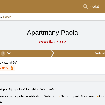
Hledat
»
Paola
Apartmány Paola
www.italske.cz
Druh u
1
 odkazy výše
)
 filtry
rů použijte pokročilé vyhledávání výše)
rno a jižně přilehlé oblasti
Salerno
Národní park Gargáno
Obl
ce