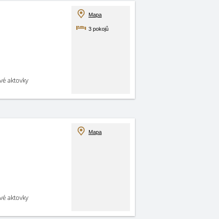
Mapa
3 pokojů
své aktovky
Mapa
své aktovky