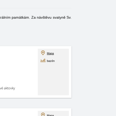
sakrálním památkám. Za návštěvu svatyně Sv.
Mapa
bazén
své aktovky
Mapa