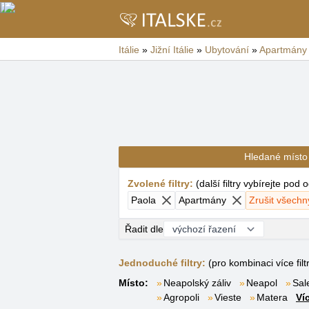
Itálie
»
Jižní Itálie
»
Ubytování
»
Apartmány
Hledané místo
Zvolené filtry
:
(
další filtry vybírejte pod
Paola
Apartmány
Zrušit všechny
Řadit dle
Jednoduché filtry:
(pro kombinaci více filt
Místo:
Neapolský záliv
Neapol
Sale
Agropoli
Vieste
Matera
Ví