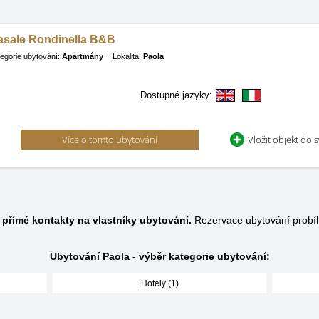
asale Rondinella B&B
egorie ubytování:
Apartmány
Lokalita:
Paola
Dostupné jazyky:
Více o tomto ubytování
Vložit objekt do 
e
přímé kontakty na vlastníky ubytování.
Rezervace ubytování probí
Ubytování Paola - výběr kategorie ubytování:
Hotely (1)