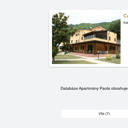
C
Kat
Databáze Apartmány Paola obsahuj
Vše (7)