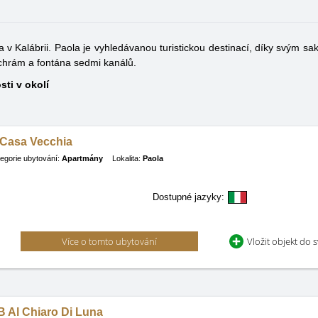
 v Kalábrii. Paola je vyhledávanou turistickou destinací, díky svým 
 chrám a fontána sedmi kanálů.
sti v okolí
 Casa Vecchia
egorie ubytování:
Apartmány
Lokalita:
Paola
Dostupné jazyky:
Více o tomto ubytování
Vložit objekt do 
B Al Chiaro Di Luna