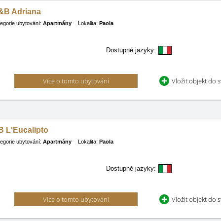
&B Adriana
egorie ubytování:
Apartmány
Lokalita:
Paola
Dostupné jazyky:
Více o tomto ubytování
Vložit objekt do 
B L'Eucalipto
egorie ubytování:
Apartmány
Lokalita:
Paola
Dostupné jazyky:
Více o tomto ubytování
Vložit objekt do 