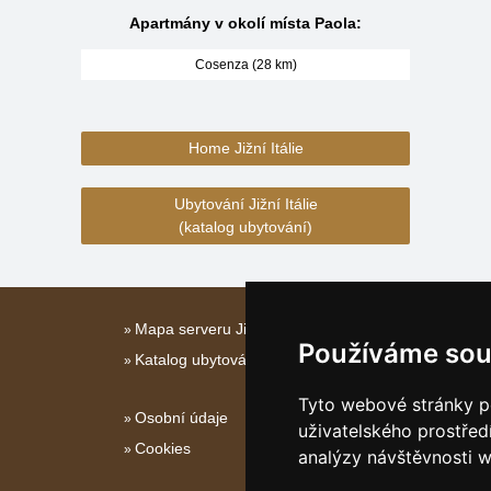
Apartmány v okolí místa Paola:
Cosenza (28 km)
Home Jižní Itálie
Ubytování Jižní Itálie
(katalog ubytování)
Mapa serveru Jižní Itálie
Používáme sou
Katalog ubytování Jižní Itálie
Tyto webové stránky po
Osobní údaje
uživatelského prostřed
Cookies
analýzy návštěvnosti w