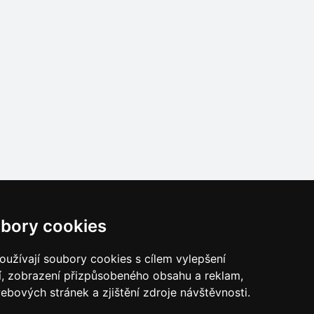
Naše servery:
bory cookies
České hory
Slovenské hory
užívají soubory cookies s cílem vylepšení
Chorvatsko
í, zobrazení přizpůsobeného obsahu a reklam,
Alpy
ebových stránek a zjištění zdroje návštěvnosti.
Itálie