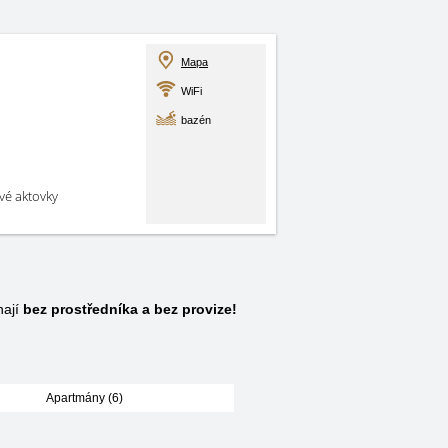
Mapa
WiFi
bazén
své aktovky
hají
bez prostředníka a bez provize!
Apartmány (6)