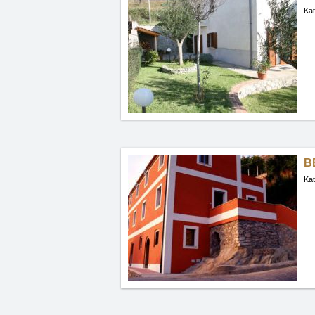
Kat
B
Kat