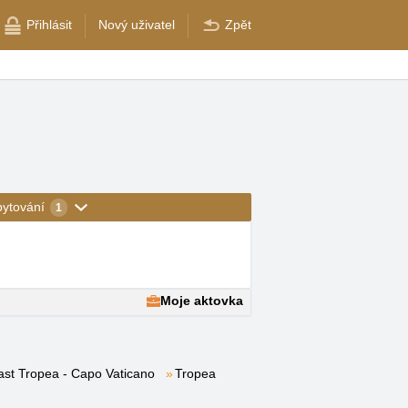
Přihlásit
Nový uživatel
Zpět
bytování
1
Moje aktovka
ast Tropea - Capo Vaticano
Tropea