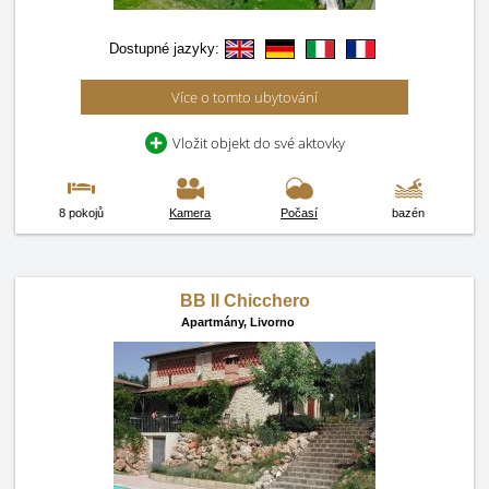
Dostupné jazyky:
Více o tomto ubytování
Vložit objekt do své aktovky
8 pokojů
Kamera
Počasí
bazén
BB Il Chicchero
Apartmány,
Livorno