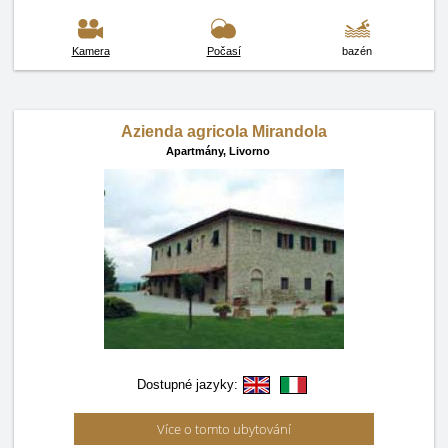
Kamera
Počasí
bazén
Azienda agricola Mirandola
Apartmány,
Livorno
Dostupné jazyky:
Více o tomto ubytování