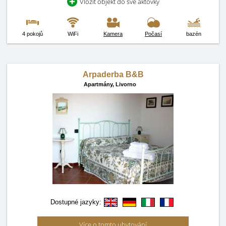
Vložit objekt do své aktovky
4 pokojů
WiFi
Kamera
Počasí
bazén
Arpaderba B&B
Apartmány,
Livorno
Dostupné jazyky:
Více o tomto ubytování