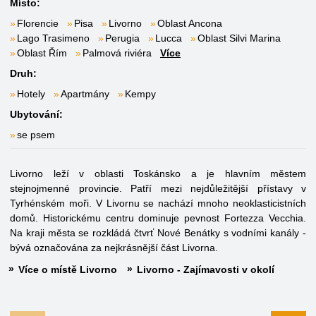
Místo:
Florencie
Pisa
Livorno
Oblast Ancona
Lago Trasimeno
Perugia
Lucca
Oblast Silvi Marina
Oblast Řím
Palmová riviéra
Více
Druh:
Hotely
Apartmány
Kempy
Ubytování:
se psem
Livorno leží v oblasti Toskánsko a je hlavním městem
stejnojmenné provincie. Patří mezi nejdůležitější přístavy v
Tyrhénském moři. V Livornu se nachází mnoho neoklasticistních
domů. Historickému centru dominuje pevnost Fortezza Vecchia.
Na kraji města se rozkládá čtvrť Nové Benátky s vodními kanály -
bývá označována za nejkrásnější část Livorna.
Více o místě Livorno
Livorno - Zajímavosti v okolí