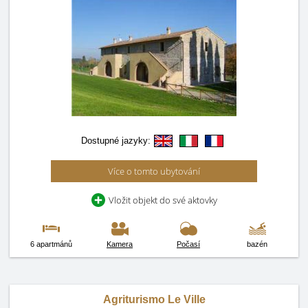
Dostupné jazyky:
Více o tomto ubytování
Vložit objekt do své aktovky
6 apartmánů
Kamera
Počasí
bazén
Agriturismo Le Ville