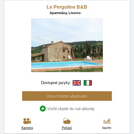
Le Pergoline B&B
Apartmány,
Livorno
Dostupné jazyky:
Více o tomto ubytování
Vložit objekt do své aktovky
Kamera
Počasí
bazén