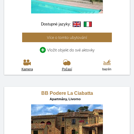
Dostupné jazyky:
Více o tomto ubytování
Vložit objekt do své aktovky
Kamera
Počasí
bazén
BB Podere La Ciabatta
Apartmány,
Livorno