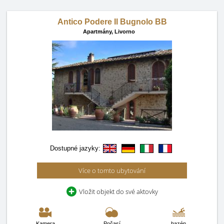
Antico Podere Il Bugnolo BB
Apartmány,
Livorno
Dostupné jazyky:
Více o tomto ubytování
Vložit objekt do své aktovky
Kamera
Počasí
bazén