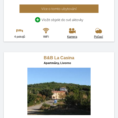
Více o tomto ubytování
Vložit objekt do své aktovky
4 pokojů
WiFi
Kamera
Počasí
B&B La Casina
Apartmány,
Livorno