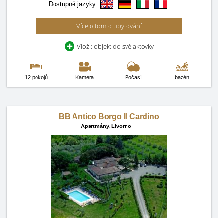
Dostupné jazyky:
Více o tomto ubytování
Vložit objekt do své aktovky
12 pokojů
Kamera
Počasí
bazén
BB Antico Borgo Il Cardino
Apartmány,
Livorno