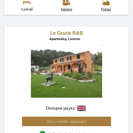
3 pokojů
Kamera
Počasí
Le Grazie B&B
Apartmány,
Livorno
Dostupné jazyky:
Více o tomto ubytování