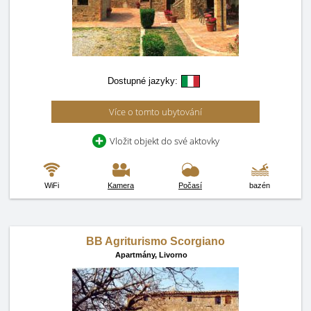
Dostupné jazyky:
Více o tomto ubytování
Vložit objekt do své aktovky
WiFi
Kamera
Počasí
bazén
BB Agriturismo Scorgiano
Apartmány,
Livorno