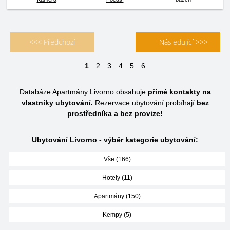
<<< Předchozí
Následující >>>
1
2
3
4
5
6
Databáze Apartmány Livorno obsahuje
přímé kontakty na
vlastníky ubytování.
Rezervace ubytování probíhají
bez
prostředníka a bez provize!
Ubytování Livorno - výběr kategorie ubytování:
Vše (166)
Hotely (11)
Apartmány (150)
Kempy (5)