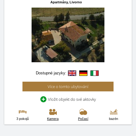
Apartmány,
Livorno
Dostupné jazyky:
Více o tomto ubytování
Vložit objekt do své aktovky
3 pokojů
Kamera
Počasí
bazén