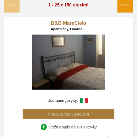
<<<
>>>
1 - 25 z 150 objektů
B&B MareCielo
Apartmány,
Livorno
Dostupné jazyky:
Více o tomto ubytování
Vložit objekt do své aktovky