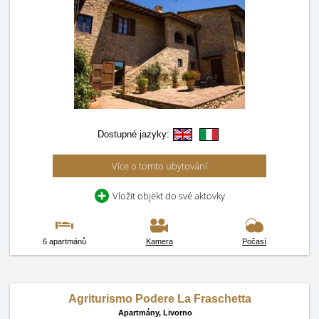
Dostupné jazyky:
Více o tomto ubytování
Vložit objekt do své aktovky
6 apartmánů
Kamera
Počasí
Agriturismo Podere La Fraschetta
Apartmány,
Livorno