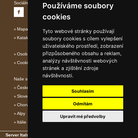
Sociální sítě:
Používáme soubory
cookies
Mapa serveru Střední Itálie
Tyto webové stránky používají
Katalog ubytování
soubory cookies s cílem vylepšení
uživatelského prostředí, zobrazení
přizpůsobeného obsahu a reklam,
Osobní údaje
analýzy návštěvnosti webových
Cookies
stránek a zjištění zdroje
návštěvnosti.
Naše servery:
České hory
Souhlasím
Slovenské hory
Odmítám
Chorvatsko
Alpy
Upravit mé předvolby
Itálie
Server Italské hory, ostrovy a pobřeží
- Copyright © 2011-2026