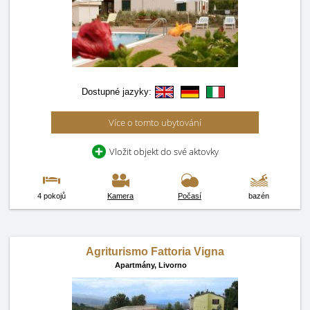
Dostupné jazyky:
Více o tomto ubytování
Vložit objekt do své aktovky
4 pokojů
Kamera
Počasí
bazén
Agriturismo Fattoria Vigna
Apartmány,
Livorno