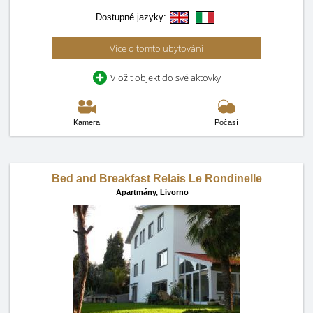
Dostupné jazyky:
Více o tomto ubytování
Vložit objekt do své aktovky
Kamera
Počasí
Bed and Breakfast Relais Le Rondinelle
Apartmány,
Livorno