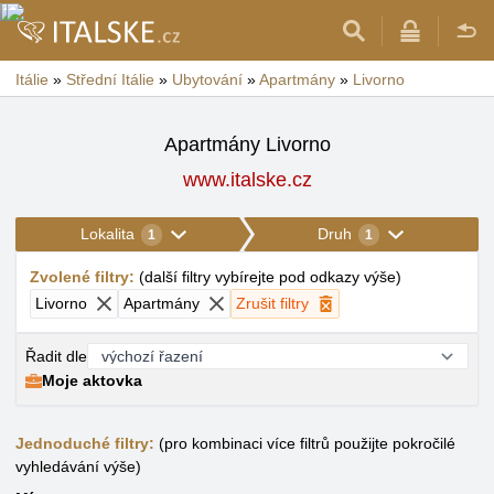
Itálie
»
Střední Itálie
»
Ubytování
»
Apartmány
»
Livorno
Apartmány Livorno
www.italske.cz
Lokalita
Druh
1
1
Zvolené filtry
:
(
další filtry vybírejte pod odkazy výše
)
Livorno
Apartmány
Zrušit filtry
Řadit dle
Moje aktovka
Jednoduché filtry:
(pro kombinaci více filtrů použijte pokročilé
vyhledávání výše)