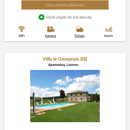
Více o tomto ubytování
Vložit objekt do své aktovky
WiFi
Kamera
Počasí
bazén
Villa le Ginepraie BB
Apartmány,
Livorno