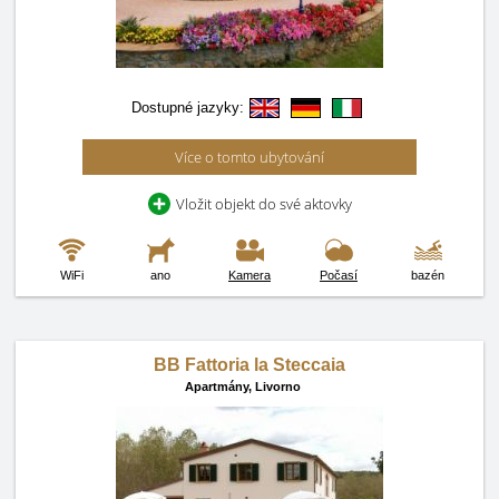
Dostupné jazyky:
Více o tomto ubytování
Vložit objekt do své aktovky
WiFi
ano
Kamera
Počasí
bazén
BB Fattoria la Steccaia
Apartmány,
Livorno