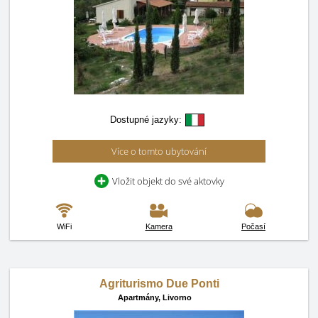
Dostupné jazyky:
Více o tomto ubytování
Vložit objekt do své aktovky
WiFi
Kamera
Počasí
Agriturismo Due Ponti
Apartmány,
Livorno