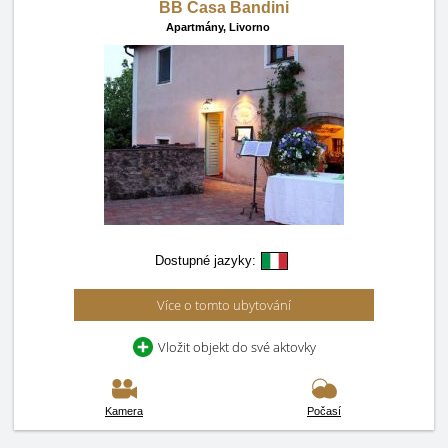
BB Casa Bandini
Apartmány,
Livorno
Dostupné jazyky:
Více o tomto ubytování
Vložit objekt do své aktovky
Kamera
Počasí