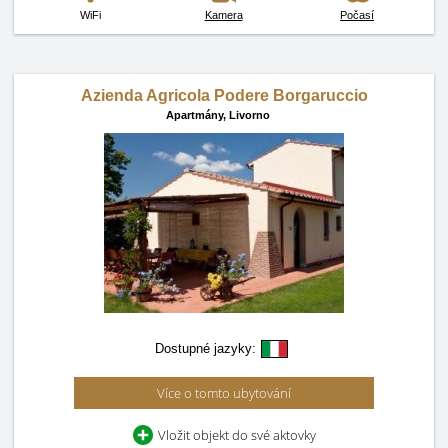
WiFi
Kamera
Počasí
Azienda Agricola Podere Borgaruccio
Apartmány,
Livorno
Dostupné jazyky:
Více o tomto ubytování
Vložit objekt do své aktovky