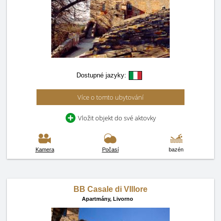
Dostupné jazyky:
Více o tomto ubytování
Vložit objekt do své aktovky
Kamera
Počasí
bazén
BB Casale di VIllore
Apartmány,
Livorno