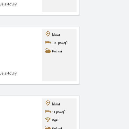
své aktovky
Mapa
100 pokojů
Počasí
své aktovky
Mapa
11 pokojů
WiFi
Počasí