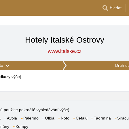
Hledat
Hotely Italské Ostrovy
www.italske.cz
to
Druh u
 odkazy výše
)
rů použijte pokročilé vyhledávání výše)
a
Avola
Palermo
Olbia
Noto
Cefalù
Taormina
Sirac
tmány
Kempy