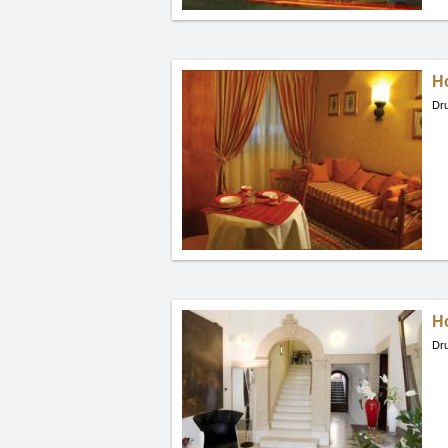
Ho
Dru
H
Dru