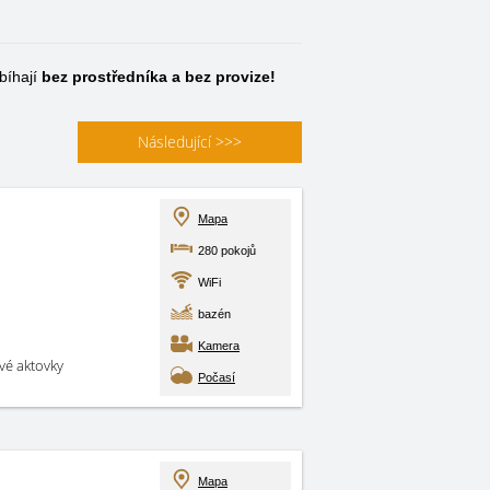
bíhají
bez prostředníka a bez provize!
Následující
>>>
Mapa
280 pokojů
WiFi
bazén
Kamera
své aktovky
Počasí
Mapa