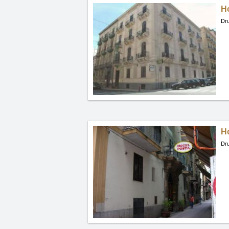
Ho
Dru
Ho
Dru