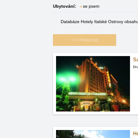
Ubytování:
se psem
Databáze Hotely Italské Ostrovy obsah
<<<
Předchozí
S
Dru
Ho