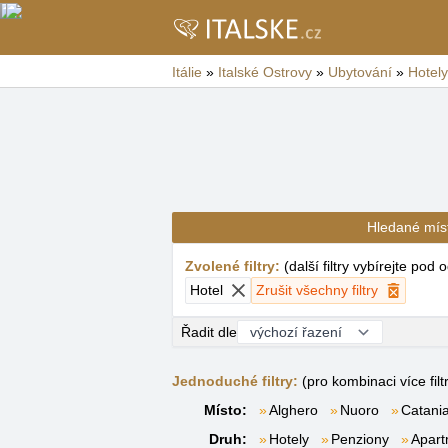
Itálie
»
Italské Ostrovy
»
Ubytování
»
Hotely
Hledané mís
Zvolené filtry
:
(
další filtry vybírejte pod
Hotel
Zrušit všechny filtry
Řadit dle
Jednoduché filtry:
(pro kombinaci více filt
Místo:
Alghero
Nuoro
Catani
Druh:
Hotely
Penziony
Apar