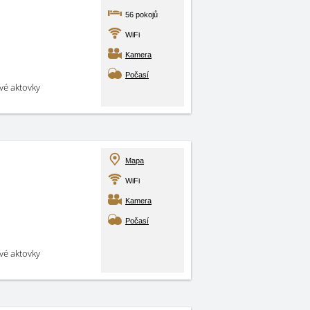
56 pokojů
WiFi
Kamera
Počasí
své aktovky
Mapa
WiFi
Kamera
Počasí
své aktovky