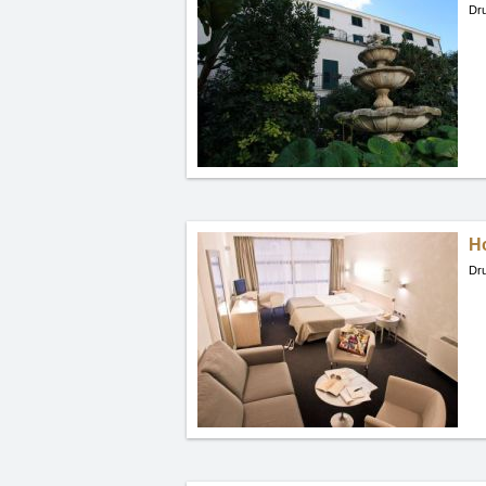
Dru
H
Dru