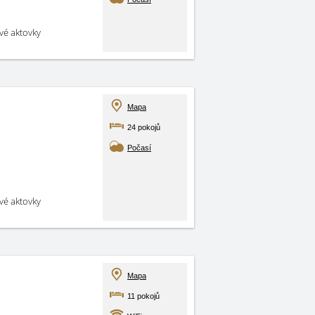
své aktovky
Mapa
24 pokojů
Počasí
své aktovky
Mapa
11 pokojů