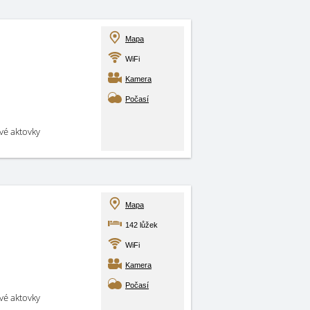
Mapa
WiFi
Kamera
Počasí
své aktovky
Mapa
142 lůžek
WiFi
Kamera
Počasí
své aktovky