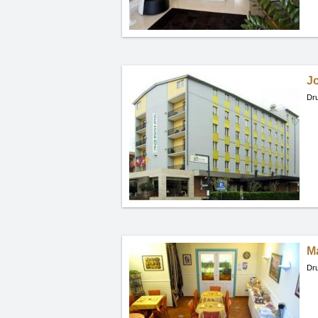
Jo
Dru
Ma
Dru