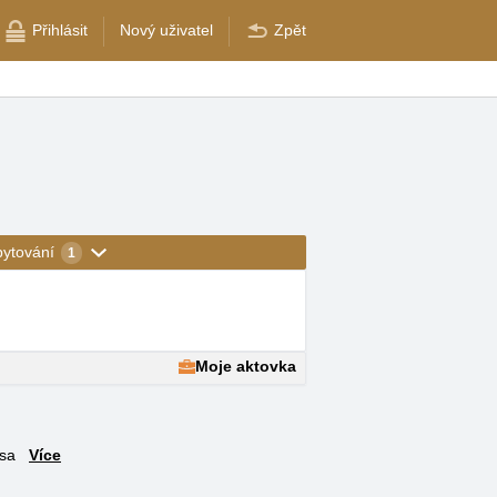
Přihlásit
Nový uživatel
Zpět
bytování
1
Moje aktovka
usa
Více