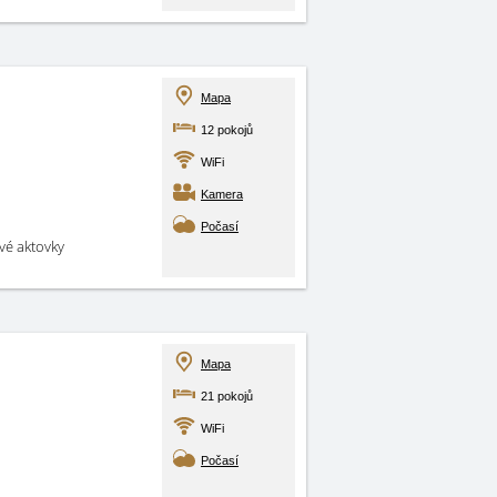
Mapa
12 pokojů
WiFi
Kamera
Počasí
své aktovky
Mapa
21 pokojů
WiFi
Počasí