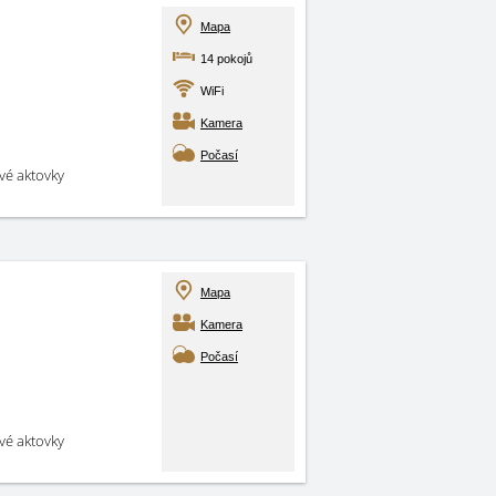
Mapa
14 pokojů
WiFi
Kamera
Počasí
své aktovky
Mapa
Kamera
Počasí
své aktovky