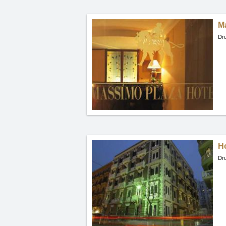
M
Dru
Ho
Dru