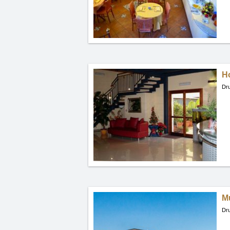
Ho
Dru
M
Dru