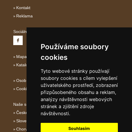
Kontakt
Reklama
Sociální sítě:
Používáme soubory
cookies
Mapa serveru Italské Ostrovy
Katalog ubytování
Tyto webové stránky používají
soubory cookies s cílem vylepšení
Osobní údaje
uživatelského prostředí, zobrazení
Cookies
přizpůsobeného obsahu a reklam,
analýzy návštěvnosti webových
Naše servery:
stránek a zjištění zdroje
České hory
návštěvnosti.
Slovenské hory
Souhlasím
Chorvatsko