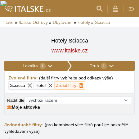
Itálie
»
Italské Ostrovy
»
Ubytování
»
Hotely
»
Sciacca
Hotely Sciacca
www.italske.cz
Lokalita
Druh
1
1
Zvolené filtry
:
(
další filtry vybírejte pod odkazy výše
)
Sciacca
Hotel
Zrušit filtry
Řadit dle
Moje aktovka
Jednoduché filtry:
(pro kombinaci více filtrů použijte pokročilé
vyhledávání výše)