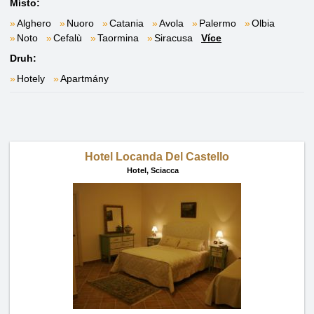
Místo:
Alghero
Nuoro
Catania
Avola
Palermo
Olbia
Noto
Cefalù
Taormina
Siracusa
Více
Druh:
Hotely
Apartmány
Hotel Locanda Del Castello
Hotel,
Sciacca