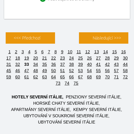
<<< Předchozí
Následující >>>
1
2
3
4
5
6
7
8
9
10
11
12
13
14
15
16
17
18
19
20
21
22
23
24
25
26
27
28
29
30
31
32
33
34
35
36
37
38
39
40
41
42
43
44
45
46
47
48
49
50
51
52
53
54
55
56
57
58
59
60
61
62
63
64
65
66
67
68
69
70
71
72
73
74
75
HOTELY SEVERNÍ ITÁLIE
PENZIONY SEVERNÍ ITÁLIE
HORSKÉ CHATY SEVERNÍ ITÁLIE
APARTMÁNY SEVERNÍ ITÁLIE
KEMPY SEVERNÍ ITÁLIE
UBYTOVÁNÍ V SOUKROMÍ SEVERNÍ ITÁLIE
UBYTOVÁNÍ SEVERNÍ ITÁLIE