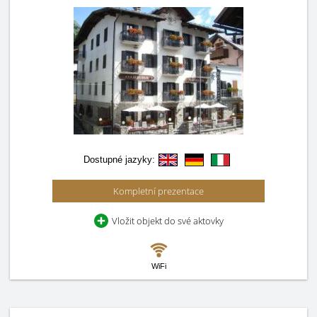
Dostupné jazyky:
Kompletní prezentace
Vložit objekt do své aktovky
WiFi