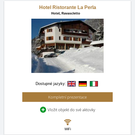
Hotel Ristorante La Perla
Hotel,
Ravascletto
Dostupné jazyky:
Kompletní prezentace
Vložit objekt do své aktovky
WiFi