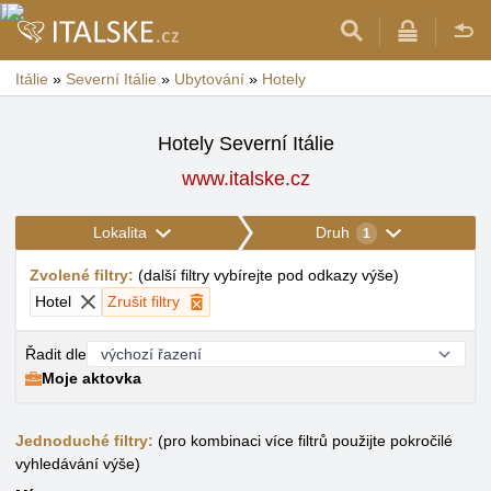
Itálie
»
Severní Itálie
»
Ubytování
»
Hotely
Hotely Severní Itálie
www.italske.cz
Lokalita
Druh
1
Zvolené filtry
:
(
další filtry vybírejte pod odkazy výše
)
Hotel
Zrušit filtry
Řadit dle
Moje aktovka
Jednoduché filtry:
(pro kombinaci více filtrů použijte pokročilé
vyhledávání výše)