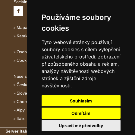
Sociální sítě:
Používáme soubory
cookies
Mapa serveru Severní Itálie
Katalog ubytování
Tyto webové stránky používají
soubory cookies s cílem vylepšení
Osobní údaje
uživatelského prostředí, zobrazení
Cookies
přizpůsobeného obsahu a reklam,
analýzy návštěvnosti webových
Naše servery:
stránek a zjištění zdroje
České hory
návštěvnosti.
Slovenské hory
Souhlasím
Chorvatsko
Alpy
Odmítám
Itálie
Upravit mé předvolby
Server Italské hory, ostrovy a pobřeží
- Copyright © 2011-2026