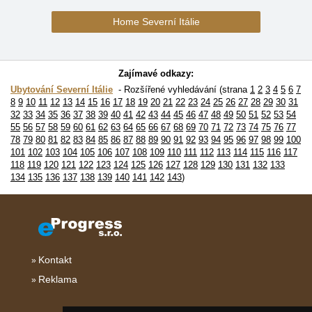
Home Severní Itálie
Zajímavé odkazy:
Ubytování Severní Itálie
Rozšířené vyhledávání (strana
1
2
3
4
5
6
7
8
9
10
11
12
13
14
15
16
17
18
19
20
21
22
23
24
25
26
27
28
29
30
31
32
33
34
35
36
37
38
39
40
41
42
43
44
45
46
47
48
49
50
51
52
53
54
55
56
57
58
59
60
61
62
63
64
65
66
67
68
69
70
71
72
73
74
75
76
77
78
79
80
81
82
83
84
85
86
87
88
89
90
91
92
93
94
95
96
97
98
99
100
101
102
103
104
105
106
107
108
109
110
111
112
113
114
115
116
117
118
119
120
121
122
123
124
125
126
127
128
129
130
131
132
133
134
135
136
137
138
139
140
141
142
143
)
Kontakt
Reklama