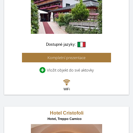
Dostupné jazyky:
Kompletní prezentace
Vložit objekt do své aktovky
WiFi
Hotel Cristofoli
Hotel,
Treppo Carnico