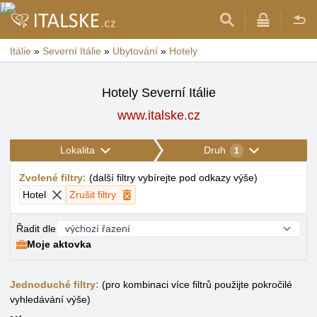
Itálie
»
Severní Itálie
»
Ubytování
»
Hotely
Hotely Severní Itálie
www.italske.cz
Lokalita
Druh
1
Zvolené filtry
:
(
další filtry vybírejte pod odkazy výše
)
Hotel
Zrušit filtry
Řadit dle
Moje aktovka
Jednoduché filtry:
(pro kombinaci více filtrů použijte pokročilé
vyhledávání výše)