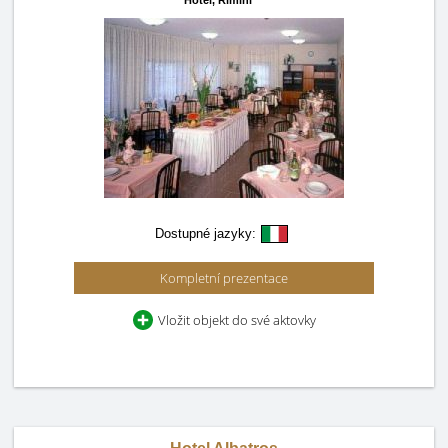
Hotel,
Rimini
Dostupné jazyky:
Kompletní prezentace
Vložit objekt do své aktovky