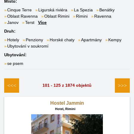
Místo:
Cinque Terre
Ligurská riviéra
La Spezia
Benátky
Oblast Ravenna
Oblast Rimini
Rimini
Ravenna
Janov
Terst
Více
Druh:
Hotely
Penziony
Horské chaty
Apartmány
Kempy
Ubytování v soukromí
Ubytování:
se psem
<<<
>>>
101 - 125 z 1874 objektů
Hostel Jammin
Hotel,
Rimini