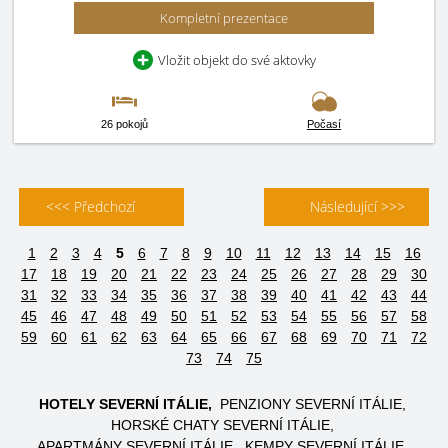
Kompletní prezentace
Vložit objekt do své aktovky
26 pokojů
Počasí
<<< Předchozí
Následující >>>
1
2
3
4
5
6
7
8
9
10
11
12
13
14
15
16
17
18
19
20
21
22
23
24
25
26
27
28
29
30
31
32
33
34
35
36
37
38
39
40
41
42
43
44
45
46
47
48
49
50
51
52
53
54
55
56
57
58
59
60
61
62
63
64
65
66
67
68
69
70
71
72
73
74
75
HOTELY SEVERNÍ ITÁLIE
PENZIONY SEVERNÍ ITÁLIE
HORSKÉ CHATY SEVERNÍ ITÁLIE
APARTMÁNY SEVERNÍ ITÁLIE
KEMPY SEVERNÍ ITÁLIE