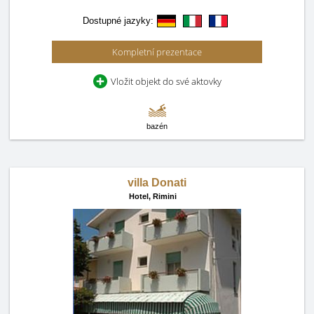
Dostupné jazyky:
Kompletní prezentace
Vložit objekt do své aktovky
bazén
villa Donati
Hotel,
Rimini