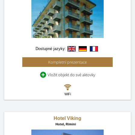
Dostupné jazyky:
Kompletní prezentace
Vložit objekt do své aktovky
WiFi
Hotel Viking
Hotel,
Rimini