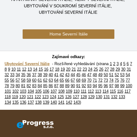
UBYTOVÁNÍ V SOUKROMÍ SEVERNÍ ITÁLIE
UBYTOVÁNÍ SEVERNÍ ITÁLIE
Home Severní Itálie
Zajímavé odkazy:
Ubytování Severní Itálie
Rozšířené vyhledávání (strana
1
2
3
4
5
6
7
8
9
10
11
12
13
14
15
16
17
18
19
20
21
22
23
24
25
26
27
28
29
30
31
32
33
34
35
36
37
38
39
40
41
42
43
44
45
46
47
48
49
50
51
52
53
54
55
56
57
58
59
60
61
62
63
64
65
66
67
68
69
70
71
72
73
74
75
76
77
78
79
80
81
82
83
84
85
86
87
88
89
90
91
92
93
94
95
96
97
98
99
100
101
102
103
104
105
106
107
108
109
110
111
112
113
114
115
116
117
118
119
120
121
122
123
124
125
126
127
128
129
130
131
132
133
134
135
136
137
138
139
140
141
142
143
)