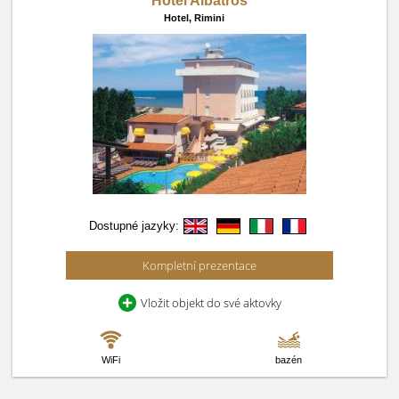
Hotel Albatros
Hotel,
Rimini
Dostupné jazyky:
Kompletní prezentace
Vložit objekt do své aktovky
WiFi
bazén