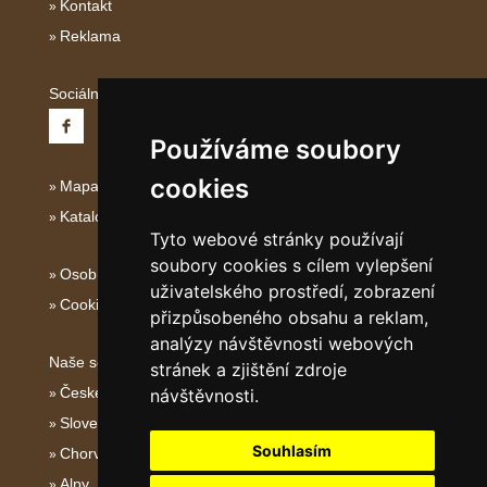
Kontakt
Reklama
Sociální sítě:
Používáme soubory
cookies
Mapa serveru Severní Itálie
Katalog ubytování
Tyto webové stránky používají
soubory cookies s cílem vylepšení
Osobní údaje
uživatelského prostředí, zobrazení
Cookies
přizpůsobeného obsahu a reklam,
analýzy návštěvnosti webových
Naše servery:
stránek a zjištění zdroje
České hory
návštěvnosti.
Slovenské hory
Souhlasím
Chorvatsko
Alpy