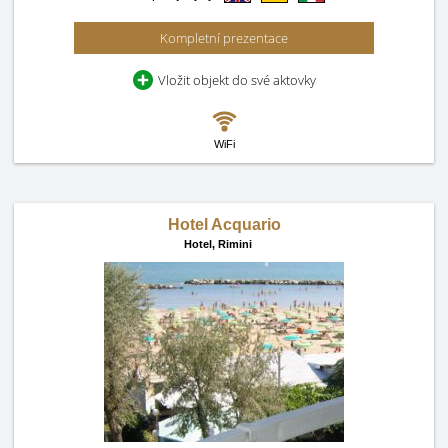
Kompletní prezentace
Vložit objekt do své aktovky
WiFi
Hotel Acquario
Hotel,
Rimini