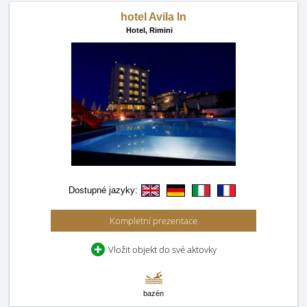
hotel Avila In
Hotel,
Rimini
Dostupné jazyky:
Kompletní prezentace
Vložit objekt do své aktovky
bazén